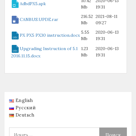
10.42
2020-06-13
AdbdPX5.apk
Mb
19:31
216.52
2021-08-11
CANBUS.UPDE.rar
Mb
09:27
5.55
2020-06-13
PX PX5 PX30 instruction.docx
Mb
19:31
Upgrading Instruction of 5.1
1.23
2020-06-13
Mb
19:31
2016.11.15.docx
English
Русский
Deutsch