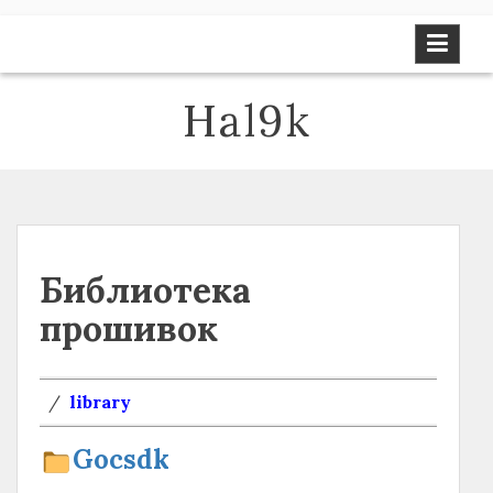
Перейти
к
содержимому
Hal9k
Библиотека
прошивок
/
library
Gocsdk